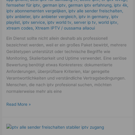
Qualitätschecks
fernseher für iptv
,
german iptv
,
german iptv erfahrung​
,
iptv 4k
,
iptv abonnementen vergelijken
,
iptv alle sender freischalten
,
iptv anbieter
,
iptv anbieter vergleich
,
iptv in germany
,
iptv
playlist
,
iptv service
,
iptv world tv
,
server ip tv
,
world iptv
,
xtream codes
,
Xtream IPTV
/
oussama allaoui
Ein Dienst sollte nicht allein deshalb als professionell
bezeichnet werden, weil er ein großes Paket bewirbt, mehrere
Gerätetypen unterstützt oder technische Begriffe wie
Monitoring, Skalierbarkeit und Uptime verwendet. Eine seriöse
Bewertung benötigt etwas Konkreteres: dokumentierte
Anforderungen, überprüfbare Kriterien, klar geregelte
Verantwortlichkeiten und verständliche Vertragsbedingungen.
Menschen, die nach iptv profesional suchen, möchten
normalerweise mehr als eine
Read More »
IPTV
Alle