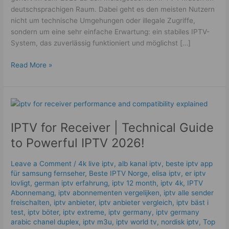
deutschsprachigen Raum. Dabei geht es den meisten Nutzern
nicht um technische Umgehungen oder illegale Zugriffe,
sondern um eine sehr einfache Erwartung: ein stabiles IPTV-
System, das zuverlässig funktioniert und möglichst […]
Read More »
IPTV
for
IPTV for Receiver | Technical Guide
Receiver
|
to Powerful IPTV 2026!
Technical
Guide
Leave a Comment
/
4k live iptv​
,
alb kanal iptv
,
beste iptv app
to
für samsung fernseher
,
Beste IPTV Norge
,
elisa iptv
,
er iptv
Powerful
lovligt
,
german iptv erfahrung​
,
iptv 12 month
,
iptv 4k
,
IPTV
IPTV
Abonnemang
,
iptv abonnementen vergelijken
,
iptv alle sender
freischalten
,
iptv anbieter
,
iptv anbieter vergleich
,
iptv bäst i
2026!
test
,
iptv böter
,
iptv extreme
,
iptv germany​
,
iptv germany
arabic chanel duplex​
,
iptv m3u
,
iptv world tv
,
nordisk iptv
,
Top