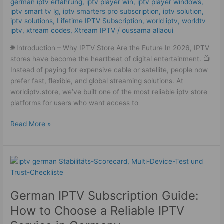
german iptv erfahrung​
,
iptv player win
,
iptv player windows
,
Streaming
iptv smart tv lg
,
iptv smarters pro subscription
,
iptv solution
,
Guide!
iptv solutions
,
Lifetime IPTV Subscription
,
world iptv
,
worldtv
iptv
,
xtream codes
,
Xtream IPTV
/
oussama allaoui
🌐 Introduction – Why IPTV Store Are the Future In 2026, IPTV
stores have become the heartbeat of digital entertainment. 📺
Instead of paying for expensive cable or satellite, people now
prefer fast, flexible, and global streaming solutions. At
worldiptv.store, we’ve built one of the most reliable iptv store
platforms for users who want access to
Read More »
German
IPTV
Subscription
German IPTV Subscription Guide:
Guide:
How
How to Choose a Reliable IPTV
to