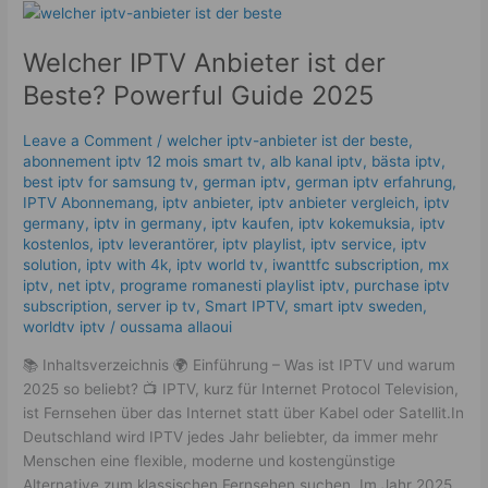
Welcher
IPTV
Welcher IPTV Anbieter ist der
Anbieter
ist
Beste? Powerful Guide 2025
der
Beste?
Leave a Comment
/
welcher iptv-anbieter ist der beste
,
Powerful
abonnement iptv 12 mois smart tv
,
alb kanal iptv
,
bästa iptv
,
Guide
best iptv for samsung tv
,
german iptv
,
german iptv erfahrung​
,
2025
IPTV Abonnemang
,
iptv anbieter
,
iptv anbieter vergleich
,
iptv
germany​
,
iptv in germany
,
iptv kaufen
,
iptv kokemuksia
,
iptv
kostenlos​
,
iptv leverantörer
,
iptv playlist
,
iptv service
,
iptv
solution
,
iptv with 4k
,
iptv world tv
,
iwanttfc subscription
,
mx
iptv
,
net iptv
,
programe romanesti playlist iptv
,
purchase iptv
subscription
,
server ip tv
,
Smart IPTV
,
smart iptv sweden
,
worldtv iptv
/
oussama allaoui
📚 Inhaltsverzeichnis 🌍 Einführung – Was ist IPTV und warum
2025 so beliebt? 📺 IPTV, kurz für Internet Protocol Television,
ist Fernsehen über das Internet statt über Kabel oder Satellit.In
Deutschland wird IPTV jedes Jahr beliebter, da immer mehr
Menschen eine flexible, moderne und kostengünstige
Alternative zum klassischen Fernsehen suchen. Im Jahr 2025