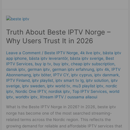
Truth
About
Truth About Beste IPTV Norge –
Beste
IPTV
Why Users Trust It in 2026
Norge
–
Leave a Comment
/
Beste IPTV Norge
,
4k live iptv​
,
bästa iptv
Why
app iphone
,
bästa iptv leverantör
,
bästa iptv sverige
,
Best
Users
IPTV Services
,
buy ip tv
,
buy iptv
,
cheap iptv subscription
,
Trust
dansk iptv​
,
german iptv
,
german iptv erfahrung​
,
iptv 4k
,
IPTV
Abonnemang
,
iptv böter
,
IPTV CY
,
iptv cyprus
,
iptv danmark
,
It
IPTV Finland
,
iptv playlist
,
iptv smart tv lg
,
iptv solution
,
iptv
in
sverige​
,
iptv sweden
,
iptv world tv
,
mu3 playlist iptv
,
nordic
2026
iptv
,
Nordic One IPTV
,
nordisk iptv
,
Top IPTV Services
,
world
iptv
,
worldtv iptv
,
Xtream IPTV
/
oussama allaoui
What Is the Beste IPTV Norge in 2026? In 2026, beste iptv
norge has become one of the most searched streaming-
related terms across the Nordic region. This reflects the
growing demand for reliable and affordable IPTV services that