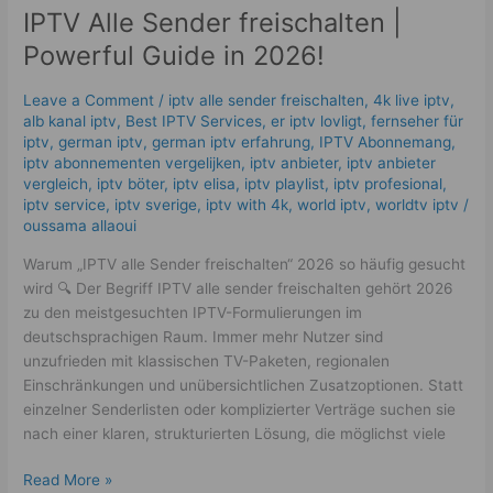
IPTV Alle Sender freischalten |
Sender
freischalten
Powerful Guide in 2026!
|
Powerful
Leave a Comment
/
iptv alle sender freischalten
,
4k live iptv​
,
Guide
alb kanal iptv
,
Best IPTV Services
,
er iptv lovligt
,
fernseher für
in
iptv
,
german iptv
,
german iptv erfahrung​
,
IPTV Abonnemang
,
2026!
iptv abonnementen vergelijken
,
iptv anbieter
,
iptv anbieter
vergleich
,
iptv böter
,
iptv elisa
,
iptv playlist
,
iptv profesional
,
iptv service
,
iptv sverige​
,
iptv with 4k
,
world iptv
,
worldtv iptv
/
oussama allaoui
Warum „IPTV alle Sender freischalten“ 2026 so häufig gesucht
wird 🔍 Der Begriff IPTV alle sender freischalten gehört 2026
zu den meistgesuchten IPTV-Formulierungen im
deutschsprachigen Raum. Immer mehr Nutzer sind
unzufrieden mit klassischen TV-Paketen, regionalen
Einschränkungen und unübersichtlichen Zusatzoptionen. Statt
einzelner Senderlisten oder komplizierter Verträge suchen sie
nach einer klaren, strukturierten Lösung, die möglichst viele
Read More »