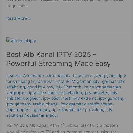
fragen sich
Read More »
Best
Alb
Best Alb Kanal IPTV 2025 –
Kanal
IPTV
Powerful Streaming Made Easy
2025
–
Leave a Comment
/
alb kanal iptv
,
bästa iptv sverige
,
best iptv
Powerful
for samsung tv
,
Comprar Lista IPTV
,
german iptv
,
german iptv
Streaming
erfahrung​
,
good iptv box
,
iptv 12 month
,
iptv abonnementen
Made
vergelijken
,
iptv alle sender freischalten
,
iptv anbieter
,
iptv
anbieter vergleich
,
iptv bäst i test
,
iptv extreme
,
iptv germany​
,
Easy
iptv germany arabic chanel
,
iptv germany arabic chanel
duplex​
,
iptv in germany
,
iptv kaufen
,
iptv providers
,
iptv
solutions
/
oussama allaoui
H2: What is Alb Kanal IPTV? 📺 Alb Kanal IPTV is a modern
way of enjoying live TV and on-demand content using the