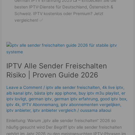
German IPTV Erfahrung 2025 📺 – Entdecken Sie die
besten IPTV-Dienste für Deutschland, Österreich &
Schweiz. IPTV kostenlos oder Premium? Jetzt
vergleichen! ✅
IPTV
Alle
Sender
IPTV Alle Sender Freischalten
Freischalten
Risiko
Risiko | Proven Guide 2026
|
Proven
Leave a Comment
/
iptv alle sender freischalten
,
4k live iptv​
,
Guide
alb kanal iptv
,
bästa iptv app iphone
,
buy iptv m3u playlist
,
er
2026
iptv lovligt
,
german iptv
,
german iptv erfahrung​
,
good iptv box
,
iptv 4k
,
IPTV Abonnemang
,
iptv abonnementen vergelijken
,
iptv anbieter
,
iptv anbieter vergleich
/
oussama allaoui
Einleitung: Warum „iptv alle sender freischalten“ 2026 so
häufig gesucht wird Der Begriff iptv alle sender freischalten
gehört im Jahr 2026 zu den meistgesuchten IPTV-Phrasen im