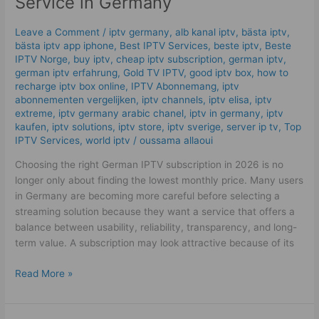
Service in Germany
Choose
a
Leave a Comment
/
iptv germany​
,
alb kanal iptv
,
bästa iptv
,
Reliable
bästa iptv app iphone
,
Best IPTV Services
,
beste iptv
,
Beste
IPTV
IPTV Norge
,
buy iptv
,
cheap iptv subscription
,
german iptv
,
Service
german iptv erfahrung​
,
Gold TV IPTV
,
good iptv box
,
how to
in
recharge iptv box online
,
IPTV Abonnemang
,
iptv
Germany
abonnementen vergelijken
,
iptv channels
,
iptv elisa
,
iptv
extreme
,
iptv germany arabic chanel
,
iptv in germany
,
iptv
kaufen
,
iptv solutions
,
iptv store
,
iptv sverige​
,
server ip tv
,
Top
IPTV Services
,
world iptv
/
oussama allaoui
Choosing the right German IPTV subscription in 2026 is no
longer only about finding the lowest monthly price. Many users
in Germany are becoming more careful before selecting a
streaming solution because they want a service that offers a
balance between usability, reliability, transparency, and long-
term value. A subscription may look attractive because of its
Read More »