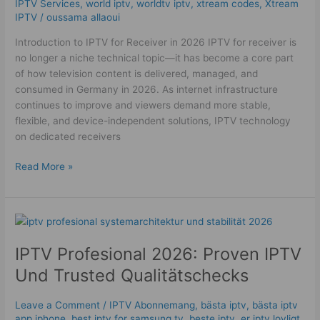
IPTV Services
,
world iptv
,
worldtv iptv
,
xtream codes
,
Xtream
IPTV
/
oussama allaoui
Introduction to IPTV for Receiver in 2026 IPTV for receiver is
no longer a niche technical topic—it has become a core part
of how television content is delivered, managed, and
consumed in Germany in 2026. As internet infrastructure
continues to improve and viewers demand more stable,
flexible, and device-independent solutions, IPTV technology
on dedicated receivers
Read More »
IPTV
Profesional
IPTV Profesional 2026: Proven IPTV
2026:
Proven
Und Trusted Qualitätschecks
IPTV
Und
Leave a Comment
/
IPTV Abonnemang
,
bästa iptv
,
bästa iptv
Trusted
app iphone
,
best iptv for samsung tv
,
beste iptv
,
er iptv lovligt
,