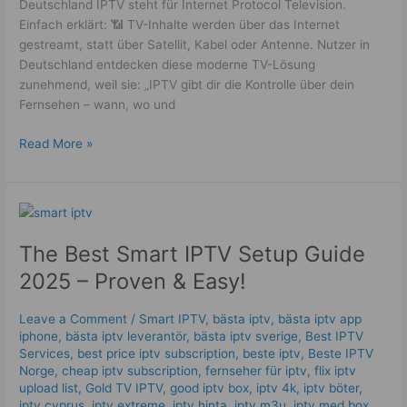
Deutschland IPTV steht für Internet Protocol Television.
Einfach erklärt: 📶 TV-Inhalte werden über das Internet
gestreamt, statt über Satellit, Kabel oder Antenne. Nutzer in
Deutschland entdecken diese moderne TV-Lösung
zunehmend, weil sie: „IPTV gibt dir die Kontrolle über dein
Fernsehen – wann, wo und
Read More »
The
Best
The Best Smart IPTV Setup Guide
Smart
IPTV
2025 – Proven & Easy!
Setup
Guide
Leave a Comment
/
Smart IPTV
,
bästa iptv
,
bästa iptv app
2025
iphone
,
bästa iptv leverantör
,
bästa iptv sverige
,
Best IPTV
–
Services
,
best price iptv subscription
,
beste iptv
,
Beste IPTV
Proven
Norge
,
cheap iptv subscription
,
fernseher für iptv
,
flix iptv
upload list
,
Gold TV IPTV
,
good iptv box
,
iptv 4k
,
iptv böter
,
&
iptv cyprus
,
iptv extreme
,
iptv hinta​​
,
iptv m3u
,
iptv med box
,