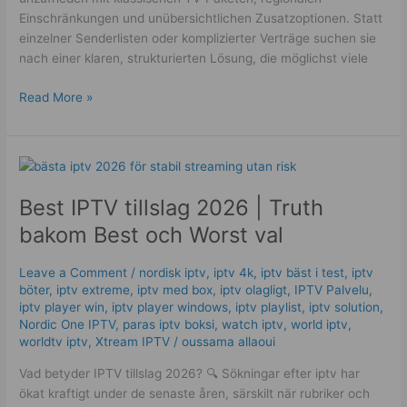
Einschränkungen und unübersichtlichen Zusatzoptionen. Statt
einzelner Senderlisten oder komplizierter Verträge suchen sie
nach einer klaren, strukturierten Lösung, die möglichst viele
Read More »
Best
IPTV
Best IPTV tillslag 2026 | Truth
tillslag
2026
bakom Best och Worst val
|
Truth
Leave a Comment
/
nordisk iptv
,
iptv 4k
,
iptv bäst i test
,
iptv
bakom
böter
,
iptv extreme
,
iptv med box
,
iptv olagligt
,
IPTV Palvelu
,
Best
iptv player win
,
iptv player windows
,
iptv playlist
,
iptv solution
,
och
Nordic One IPTV
,
paras iptv boksi
,
watch iptv
,
world iptv
,
worldtv iptv
,
Xtream IPTV
/
oussama allaoui
Worst
val
Vad betyder IPTV tillslag 2026? 🔍 Sökningar efter iptv har
ökat kraftigt under de senaste åren, särskilt när rubriker och