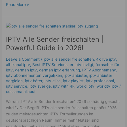
Read More »
IPTV
Alle
IPTV Alle Sender freischalten |
Sender
freischalten
Powerful Guide in 2026!
|
Powerful
Leave a Comment
/
iptv alle sender freischalten
,
4k live iptv​
,
Guide
alb kanal iptv
,
Best IPTV Services
,
er iptv lovligt
,
fernseher für
in
iptv
,
german iptv
,
german iptv erfahrung​
,
IPTV Abonnemang
,
2026!
iptv abonnementen vergelijken
,
iptv anbieter
,
iptv anbieter
vergleich
,
iptv böter
,
iptv elisa
,
iptv playlist
,
iptv profesional
,
iptv service
,
iptv sverige​
,
iptv with 4k
,
world iptv
,
worldtv iptv
/
oussama allaoui
Warum „IPTV alle Sender freischalten“ 2026 so häufig gesucht
wird 🔍 Der Begriff IPTV alle sender freischalten gehört 2026
zu den meistgesuchten IPTV-Formulierungen im
deutschsprachigen Raum. Immer mehr Nutzer sind
unzufrieden mit klassischen TV-Paketen, regionalen