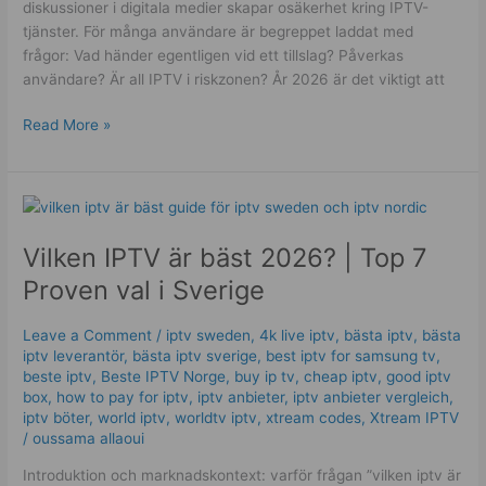
diskussioner i digitala medier skapar osäkerhet kring IPTV-
tjänster. För många användare är begreppet laddat med
frågor: Vad händer egentligen vid ett tillslag? Påverkas
användare? Är all IPTV i riskzonen? År 2026 är det viktigt att
Read More »
Vilken
IPTV
Vilken IPTV är bäst 2026? | Top 7
är
bäst
Proven val i Sverige
2026?
|
Leave a Comment
/
iptv sweden
,
4k live iptv​
,
bästa iptv
,
bästa
Top
iptv leverantör
,
bästa iptv sverige
,
best iptv for samsung tv
,
7
beste iptv
,
Beste IPTV Norge
,
buy ip tv
,
cheap iptv
,
good iptv
Proven
box
,
how to pay for iptv
,
iptv anbieter
,
iptv anbieter vergleich
,
iptv böter
,
world iptv
,
worldtv iptv
,
xtream codes
,
Xtream IPTV
val
/
oussama allaoui
i
Sverige
Introduktion och marknadskontext: varför frågan ”vilken iptv är