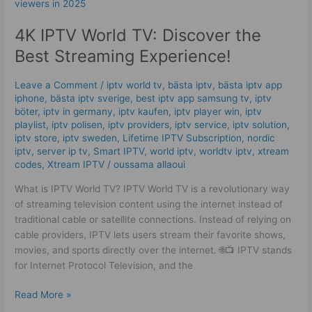
IPTV
World
4K IPTV World TV: Discover the
TV:
Discover
Best Streaming Experience!
the
Best
Leave a Comment
/
iptv world tv
,
bästa iptv
,
bästa iptv app
Streaming
iphone
,
bästa iptv sverige
,
best iptv app samsung tv
,
iptv
Experience!
böter
,
iptv in germany
,
iptv kaufen
,
iptv player win
,
iptv
playlist
,
iptv polisen
,
iptv providers
,
iptv service
,
iptv solution
,
iptv store
,
iptv sweden
,
Lifetime IPTV Subscription
,
nordic
iptv
,
server ip tv
,
Smart IPTV
,
world iptv
,
worldtv iptv
,
xtream
codes
,
Xtream IPTV
/
oussama allaoui
What is IPTV World TV? IPTV World TV is a revolutionary way
of streaming television content using the internet instead of
traditional cable or satellite connections. Instead of relying on
cable providers, IPTV lets users stream their favorite shows,
movies, and sports directly over the internet. 🌐📺 IPTV stands
for Internet Protocol Television, and the
Read More »