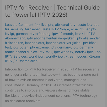
for
IPTV for Receiver | Technical Guide
Receiver
|
to Powerful IPTV 2026!
Technical
Guide
Leave a Comment
/
4k live iptv​
,
alb kanal iptv
,
beste iptv app
to
für samsung fernseher
,
Beste IPTV Norge
,
elisa iptv
,
er iptv
Powerful
lovligt
,
german iptv erfahrung​
,
iptv 12 month
,
iptv 4k
,
IPTV
IPTV
Abonnemang
,
iptv abonnementen vergelijken
,
iptv alle sender
freischalten
,
iptv anbieter
,
iptv anbieter vergleich
,
iptv bäst i
2026!
test
,
iptv böter
,
iptv extreme
,
iptv germany​
,
iptv germany
arabic chanel duplex​
,
iptv m3u
,
iptv world tv
,
nordisk iptv
,
Top
IPTV Services
,
world iptv
,
worldtv iptv
,
xtream codes
,
Xtream
IPTV
/
oussama allaoui
Introduction to IPTV for Receiver in 2026 IPTV for receiver is
no longer a niche technical topic—it has become a core part
of how television content is delivered, managed, and
consumed in Germany in 2026. As internet infrastructure
continues to improve and viewers demand more stable,
flexible, and device-independent solutions, IPTV technology
on dedicated receivers