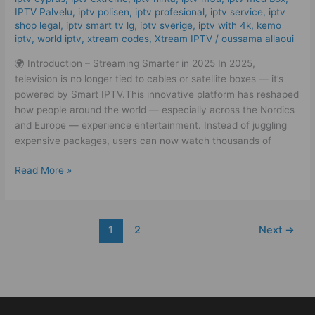
Easy!
IPTV Palvelu
,
iptv polisen
,
iptv profesional
,
iptv service
,
iptv
shop legal
,
iptv smart tv lg
,
iptv sverige​
,
iptv with 4k
,
kemo
iptv
,
world iptv
,
xtream codes
,
Xtream IPTV
/
oussama allaoui
🌍 Introduction – Streaming Smarter in 2025 In 2025,
television is no longer tied to cables or satellite boxes — it’s
powered by Smart IPTV.This innovative platform has reshaped
how people around the world — especially across the Nordics
and Europe — experience entertainment. Instead of juggling
expensive packages, users can now watch thousands of
Read More »
1
2
Next
→