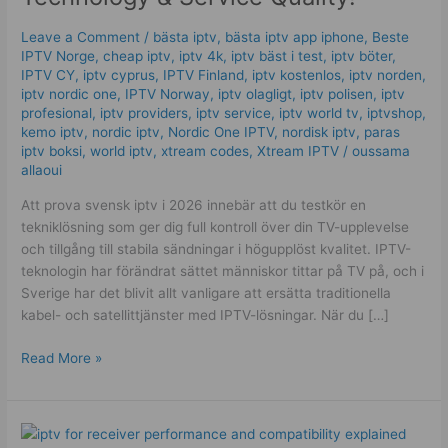
–
Technology
Leave a Comment
/
bästa iptv
,
bästa iptv app iphone
,
Beste
&
IPTV Norge
,
cheap iptv
,
iptv 4k
,
iptv bäst i test
,
iptv böter
,
Service
IPTV CY
,
iptv cyprus
,
IPTV Finland
,
iptv kostenlos​
,
iptv norden
,
iptv nordic one
,
IPTV Norway
,
iptv olagligt
,
iptv polisen
,
iptv
Quality!
profesional
,
iptv providers
,
iptv service
,
iptv world tv
,
iptvshop
,
kemo iptv
,
nordic iptv
,
Nordic One IPTV
,
nordisk iptv
,
paras
iptv boksi
,
world iptv
,
xtream codes
,
Xtream IPTV
/
oussama
allaoui
Att prova svensk iptv i 2026 innebär att du testkör en
tekniklösning som ger dig full kontroll över din TV-upplevelse
och tillgång till stabila sändningar i högupplöst kvalitet. IPTV-
teknologin har förändrat sättet människor tittar på TV på, och i
Sverige har det blivit allt vanligare att ersätta traditionella
kabel- och satellittjänster med IPTV-lösningar. När du […]
Read More »
IPTV