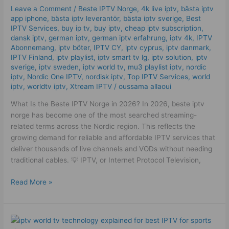
–
Leave a Comment
/
Beste IPTV Norge
,
4k live iptv​
,
bästa iptv
Why
app iphone
,
bästa iptv leverantör
,
bästa iptv sverige
,
Best
Users
IPTV Services
,
buy ip tv
,
buy iptv
,
cheap iptv subscription
,
Trust
dansk iptv​
,
german iptv
,
german iptv erfahrung​
,
iptv 4k
,
IPTV
Abonnemang
,
iptv böter
,
IPTV CY
,
iptv cyprus
,
iptv danmark
,
It
IPTV Finland
,
iptv playlist
,
iptv smart tv lg
,
iptv solution
,
iptv
in
sverige​
,
iptv sweden
,
iptv world tv
,
mu3 playlist iptv
,
nordic
2026
iptv
,
Nordic One IPTV
,
nordisk iptv
,
Top IPTV Services
,
world
iptv
,
worldtv iptv
,
Xtream IPTV
/
oussama allaoui
What Is the Beste IPTV Norge in 2026? In 2026, beste iptv
norge has become one of the most searched streaming-
related terms across the Nordic region. This reflects the
growing demand for reliable and affordable IPTV services that
deliver thousands of live channels and VODs without needing
traditional cables. 💡 IPTV, or Internet Protocol Television,
Read More »
4K