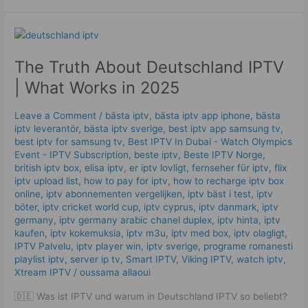
The
Truth
The Truth About Deutschland IPTV
About
Deutschland
| What Works in 2025
IPTV
|
Leave a Comment
/
bästa iptv
,
bästa iptv app iphone
,
bästa
What
iptv leverantör
,
bästa iptv sverige
,
best iptv app samsung tv
,
Works
best iptv for samsung tv
,
Best IPTV In Dubai - Watch Olympics
in
Event - IPTV Subscription
,
beste iptv
,
Beste IPTV Norge
,
british iptv box
,
elisa iptv
,
er iptv lovligt
,
fernseher für iptv
,
flix
2025
iptv upload list
,
how to pay for iptv
,
how to recharge iptv box
online
,
iptv abonnementen vergelijken
,
iptv bäst i test
,
iptv
böter
,
iptv cricket world cup
,
iptv cyprus
,
iptv danmark
,
iptv
germany​
,
iptv germany arabic chanel duplex​
,
iptv hinta​​
,
iptv
kaufen
,
iptv kokemuksia
,
iptv m3u
,
iptv med box
,
iptv olagligt
,
IPTV Palvelu
,
iptv player win
,
iptv sverige​
,
programe romanesti
playlist iptv
,
server ip tv
,
Smart IPTV
,
Viking IPTV
,
watch iptv
,
Xtream IPTV
/
oussama allaoui
🇩🇪 Was ist IPTV und warum in Deutschland IPTV so beliebt?