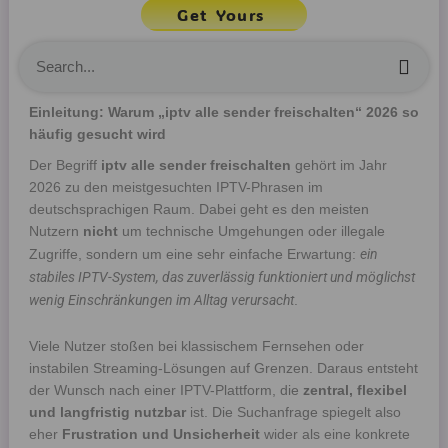
Get Yours
Sea
Einleitung: Warum „iptv alle sender freischalten“ 2026 so
häufig gesucht wird
Der Begriff
iptv alle sender freischalten
gehört im Jahr
2026 zu den meistgesuchten IPTV-Phrasen im
deutschsprachigen Raum. Dabei geht es den meisten
Nutzern
nicht
um technische Umgehungen oder illegale
ein
Zugriffe, sondern um eine sehr einfache Erwartung:
stabiles IPTV-System, das zuverlässig funktioniert und möglichst
wenig Einschränkungen im Alltag verursacht
.
Viele Nutzer stoßen bei klassischem Fernsehen oder
instabilen Streaming-Lösungen auf Grenzen. Daraus entsteht
der Wunsch nach einer IPTV-Plattform, die
zentral, flexibel
und langfristig nutzbar
ist. Die Suchanfrage spiegelt also
eher
Frustration und Unsicherheit
wider als eine konkrete