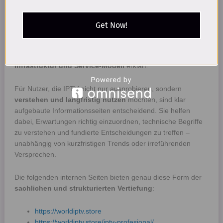
Wer sich ernsthaft mit IPTV beschäftigt, stößt früher oder
später auf eine zentrale Herausforderung: Viele Inhalte im
Netz erklären IPTV
oberflächlich oder marketinggetrieben
,
Get Now!
ohne auf technische Zusammenhänge, Systemlogik oder
langfristige Nutzung einzugehen. Genau hier setzt eine
strukturierte interne Wissensarchitektur
an, die IPTV als
Infrastruktur und Service-Modell
erklärt.
Für Nutzer, die IPTV nicht nur ausprobieren, sondern
verstehen und langfristig nutzen
möchten, sind klar
aufgebaute Informationsseiten entscheidend. Sie helfen
dabei, Erwartungen richtig einzuordnen, technische Begriffe
zu verstehen und fundierte Entscheidungen zu treffen –
unabhängig von kurzfristigen Trends oder irreführenden
Versprechen.
Die folgenden internen Seiten bieten genau diese Form der
sachlichen und strukturierten Vertiefung
:
https://worldiptv.store
https://worldiptv.store/iptv-profesional/