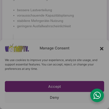
bessere Lastverteilung
vorausschauende Kapazitätsplanung
stabilere Mehrgeräte-Nutzung
geringere Ausfallwahrscheinlichkeit
Betriebs-Insight:
„Planbare Nutzung ist die Grundlage stabiler
Manage Consent
IPTV-Systeme.“
We use cookies to improve your experience, analyze site usage, and
support essential features. You can accept, reject, or change your
preferences at any time.
Warum Vertragsdauer die Qualität beeinflusst
Accept
Deny
Aus technischer Sicht ist IPTV ein
dauerhaft betriebener
Netzwerkdienst
. Systeme werden optimiert, wenn