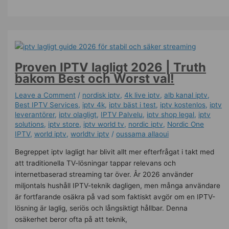
Proven IPTV lagligt 2026 | Truth
bakom Best och Worst val!
Leave a Comment
/
nordisk iptv
,
4k live iptv​
,
alb kanal iptv
,
Best IPTV Services
,
iptv 4k
,
iptv bäst i test
,
iptv kostenlos​
,
iptv
leverantörer
,
iptv olagligt
,
IPTV Palvelu
,
iptv shop legal
,
iptv
solutions
,
iptv store
,
iptv world tv
,
nordic iptv
,
Nordic One
IPTV
,
world iptv
,
worldtv iptv
/
oussama allaoui
Begreppet iptv lagligt har blivit allt mer efterfrågat i takt med
att traditionella TV-lösningar tappar relevans och
internetbaserad streaming tar över. År 2026 använder
miljontals hushåll IPTV-teknik dagligen, men många användare
är fortfarande osäkra på vad som faktiskt avgör om en IPTV-
lösning är laglig, seriös och långsiktigt hållbar. Denna
osäkerhet beror ofta på att teknik,