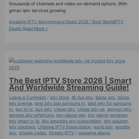
thousands of channels and video-on-demand options. With
grman iptv services growing
Amazing IPTV Abonnemang Deals 2026 | Best WorldIPTV
Deals!
Read More »
The Best IPTV Store 2026 | Smart
And Worldwide Streaming Guide!
Leave a Comment
/
iptv store
,
4k live iptv​
,
bästa iptv
,
bästa
iptv sverige
,
best iptv app samsung tv
,
best iptv for samsung
tv
,
buy ip tv
,
buy iptv
,
cheap iptv
,
cheap iptv uk
,
german iptv
,
german iptv erfahrung​
,
iptv player win
,
iptv player windows
,
iptv smart tv lg
,
iptv smarters pro subscription
,
iptv solution
,
iptv solutions
,
Lifetime IPTV Subscription
,
world iptv
,
worldtv
iptv
,
xtream codes
,
Xtream IPTV
/
oussama allaoui