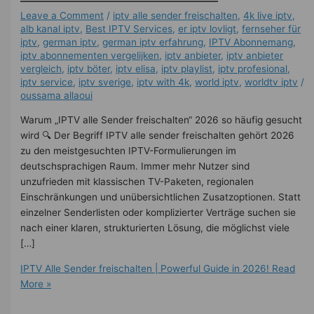
Leave a Comment
/
iptv alle sender freischalten
,
4k live iptv​
,
alb kanal iptv
,
Best IPTV Services
,
er iptv lovligt
,
fernseher für
iptv
,
german iptv
,
german iptv erfahrung​
,
IPTV Abonnemang
,
iptv abonnementen vergelijken
,
iptv anbieter
,
iptv anbieter
vergleich
,
iptv böter
,
iptv elisa
,
iptv playlist
,
iptv profesional
,
iptv service
,
iptv sverige​
,
iptv with 4k
,
world iptv
,
worldtv iptv
/
oussama allaoui
Warum „IPTV alle Sender freischalten“ 2026 so häufig gesucht
wird 🔍 Der Begriff IPTV alle sender freischalten gehört 2026
zu den meistgesuchten IPTV-Formulierungen im
deutschsprachigen Raum. Immer mehr Nutzer sind
unzufrieden mit klassischen TV-Paketen, regionalen
Einschränkungen und unübersichtlichen Zusatzoptionen. Statt
einzelner Senderlisten oder komplizierter Verträge suchen sie
nach einer klaren, strukturierten Lösung, die möglichst viele
[…]
IPTV Alle Sender freischalten | Powerful Guide in 2026!
Read
More »