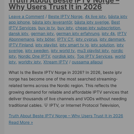
Truth About Beste IPTV Norge –
Why Users Trust It in 2026
Leave a Comment
/
Beste IPTV Norge
,
4k live iptv​
,
bästa iptv
app iphone
,
bästa iptv leverantör
,
bästa iptv sverige
,
Best
IPTV Services
,
buy ip tv
,
buy iptv
,
cheap iptv subscription
,
dansk iptv​
,
german iptv
,
german iptv erfahrung​
,
iptv 4k
,
IPTV
Abonnemang
,
iptv böter
,
IPTV CY
,
iptv cyprus
,
iptv danmark
,
IPTV Finland
,
iptv playlist
,
iptv smart tv lg
,
iptv solution
,
iptv
sverige​
,
iptv sweden
,
iptv world tv
,
mu3 playlist iptv
,
nordic
iptv
,
Nordic One IPTV
,
nordisk iptv
,
Top IPTV Services
,
world
iptv
,
worldtv iptv
,
Xtream IPTV
/
oussama allaoui
What Is the Beste IPTV Norge in 2026? In 2026, beste iptv
norge has become one of the most searched streaming-
related terms across the Nordic region. This reflects the
growing demand for reliable and affordable IPTV services that
deliver thousands of live channels and VODs without needing
traditional cables. 💡 IPTV, or Internet Protocol Television,
Truth About Beste IPTV Norge – Why Users Trust It in 2026
Read More »