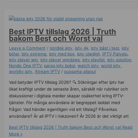
Best IPTV tillslag 2026 | Truth
bakom Best och Worst val
Leave a Comment
/
nordisk iptv
,
iptv 4k
,
iptv bäst i test
,
iptv
böter
,
iptv extreme
,
iptv med box
,
iptv olagligt
,
IPTV Palvelu
,
iptv player win
,
iptv player windows
,
iptv playlist
,
iptv solution
,
Nordic One IPTV
,
paras iptv boksi
,
watch iptv
,
world iptv
,
worldtv iptv
,
Xtream IPTV
/
oussama allaoui
Vad betyder IPTV tillslag 2026? 🔍 Sökningar efter iptv har
ökat kraftigt under de senaste åren, särskilt när rubriker och
diskussioner i digitala medier skapar osäkerhet kring IPTV-
tjänster. För många användare är begreppet laddat med
frågor: Vad händer egentligen vid ett tillslag? Påverkas
användare? Är all IPTV i riskzonen? År 2026 är det viktigt att
Best IPTV tillslag 2026 | Truth bakom Best och Worst val
Read
More »