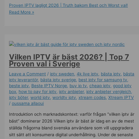
Proven IPTV lagligt 2026 | Truth bakom Best och Worst val!
Read More »
Vilken IPTV är bäst 2026? | Top 7
Proven val i Sverige
Leave a Comment
/
iptv sweden
,
4k live iptv​
,
bästa iptv
,
bästa
iptv leverantör
,
bästa iptv sverige
,
best iptv for samsung tv
,
beste iptv
,
Beste IPTV Norge
,
buy ip tv
,
cheap iptv
,
good iptv
box
,
how to pay for iptv
,
iptv anbieter
,
iptv anbieter vergleich
,
iptv böter
,
world iptv
,
worldtv iptv
,
xtream codes
,
Xtream IPTV
/
oussama allaoui
Introduktion och marknadskontext: varför frågan ”vilken iptv är
bäst” dominerar 2026 Vilken iptv är bäst är idag en av de mest
ställda frågorna bland svenska användare som vill uppgradera
sitt sätt att konsumera digital underhållning. Under de senaste