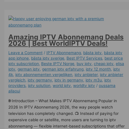
Amazing IPTV Abonnemang Deals
2026 | Best WorldIPTV Deals!
Leave a Comment
/
IPTV Abonnemang
,
bästa iptv
,
bästa iptv
app iphone
,
bästa iptv sverige
,
Best IPTV Services
,
best price
iptv subscription
,
Beste IPTV Norge
,
buy iptv
,
cheap iptv
,
elisa
iptv
,
german iptv
,
german iptv erfahrung​
,
iptv 12 month
,
iptv
4k
,
iptv abonnementen vergelijken
,
iptv anbieter
,
iptv anbieter
vergleich
,
iptv germany​
,
iptv in germany
,
iptv m3u
,
iptv
providers
,
iptv solution
,
world iptv
,
worldtv iptv
/
oussama
allaoui
🌐 Introduction – What Makes IPTV Abonnemang Popular in
2026 In IPTV Abonnemang 2026, the way people watch
television has completely changed. 📺 Instead of paying for
expensive cable or satellite, more users are turning to iptv
abonnemang — flexible internet-based subscriptions that offer