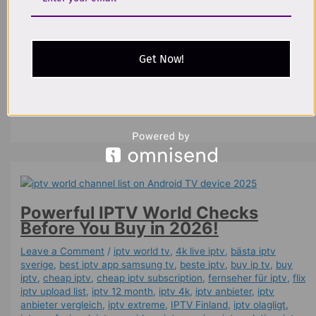
service that works on many devices. It is about choosing a
setup that feels stable, clear, and reliable when you actually
need it. For USA and worldwide buyers, that becomes even
more important during major event seasons, when more
Get Now!
people are using their screens,
Top Worldwide IPTV 4K Guide | Safe Event Season IPTV
Setup!
Read More »
Powerful IPTV World Checks
Before You Buy in 2026!
Leave a Comment
/
iptv world tv
,
4k live iptv​
,
bästa iptv
sverige
,
best iptv app samsung tv
,
beste iptv
,
buy ip tv
,
buy
iptv
,
cheap iptv
,
cheap iptv subscription
,
fernseher für iptv
,
flix
iptv upload list
,
iptv 12 month
,
iptv 4k
,
iptv anbieter
,
iptv
anbieter vergleich
,
iptv extreme
,
IPTV Finland
,
iptv olagligt
,