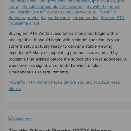
iptv profesional
,
iptv providers
,
iptv service
,
iptv solution
,
iptv
store
,
iptv subscription uk
,
iptv sweden
,
iptv with 4k
,
nordic
iptv
,
Nordic One IPTV
,
nordisk iptv
,
server ip tv
,
Top IPTV
Services
,
world iptv
,
worldtv iptv
,
xtream codes
,
Xtream IPTV
/
oussama allaoui
Buying an IPTV World subscription should not begin with a
pricing table. It should begin with a simple question: Is your
current setup actually ready to deliver a stable viewing
experience? Many disappointing purchases are caused by
problems that existed before the subscription was activated. A
weak wireless signal, an outdated device, unclear
simultaneous-use requirements,
Powerful IPTV World Checks Before You Buy in 2026!
Read
More »