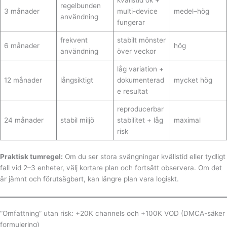
kvällstid ok +
regelbunden
3 månader
multi-device
medel–hög
användning
fungerar
frekvent
stabilt mönster
6 månader
hög
användning
över veckor
låg variation +
12 månader
långsiktigt
dokumenterad
mycket hög
e resultat
reproducerbar
24 månader
stabil miljö
stabilitet + låg
maximal
risk
Praktisk tumregel:
Om du ser stora svängningar kvällstid eller tydligt
fall vid 2–3 enheter, välj kortare plan och fortsätt observera. Om det
är jämnt och förutsägbart, kan längre plan vara logiskt.
“Omfattning” utan risk: +20K channels och +100K VOD (DMCA-säker
formulering)