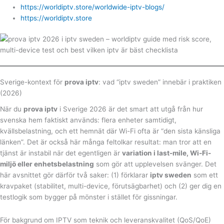
https://worldiptv.store/worldwide-iptv-blogs/
https://worldiptv.store
Sverige-kontext för
prova iptv
: vad “iptv sweden” innebär i praktiken
(2026)
När du
prova iptv
i Sverige 2026 är det smart att utgå från hur
svenska hem faktiskt används: flera enheter samtidigt,
kvällsbelastning, och ett hemnät där Wi-Fi ofta är “den sista känsliga
länken”. Det är också här många feltolkar resultat: man tror att en
tjänst är instabil när det egentligen är
variation i last-mile, Wi-Fi-
miljö eller enhetsbelastning
som gör att upplevelsen svänger. Det
här avsnittet gör därför två saker: (1) förklarar
iptv sweden
som ett
kravpaket (stabilitet, multi-device, förutsägbarhet) och (2) ger dig en
testlogik som bygger på mönster i stället för gissningar.
För bakgrund om IPTV som teknik och leveranskvalitet (QoS/QoE)