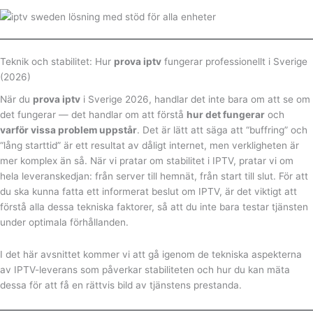
Teknik och stabilitet: Hur
prova iptv
fungerar professionellt i Sverige
(2026)
När du
prova iptv
i Sverige 2026, handlar det inte bara om att se om
det fungerar — det handlar om att förstå
hur det fungerar
och
varför vissa problem uppstår
. Det är lätt att säga att “buffring” och
“lång starttid” är ett resultat av dåligt internet, men verkligheten är
mer komplex än så. När vi pratar om stabilitet i IPTV, pratar vi om
hela leveranskedjan: från server till hemnät, från start till slut. För att
du ska kunna fatta ett informerat beslut om IPTV, är det viktigt att
förstå alla dessa tekniska faktorer, så att du inte bara testar tjänsten
under optimala förhållanden.
I det här avsnittet kommer vi att gå igenom de tekniska aspekterna
av IPTV-leverans som påverkar stabiliteten och hur du kan mäta
dessa för att få en rättvis bild av tjänstens prestanda.