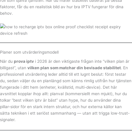
roll som själva tjänsten. När du mäter stabilitet baserat på dessa
faktorer, får du en realistisk bild av hur bra IPTV fungerar för dina
behov.
Planer som utvärderingsmodell
När du
prova iptv
i 2026 är den viktigaste frågan inte “vilken plan är
billigast”, utan
vilken plan som matchar din bevisade stabilitet
. En
professionell utvärdering leder alltid till ett lugnt beslut: först testar
du, sedan väljer du en planlängd som känns rimlig utifrån hur tjänsten
fungerade i ditt hem (enheter, kvällstid, multi-device). Det här
avsnittet kopplar ihop allt: planval (kommersiellt men mjukt), hur du
tolkar “best vilken iptv är bäst” utan hype, hur du använder dina
pillar-sidor för en stark intern struktur, och hur externa källor kan
sätta tekniken i ett seriöst sammanhang — utan att trigga low-trust-
signaler.