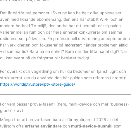
Det är därför två personer i Sverige kan ha helt olika upplevelser
även med liknande abonnemang: den ena har stabilt Wi-Fi och en
modern Android TV-miljö, den andra har ett hemnät där signalen
varierar mellan rum och där flera enheter konkurrerar om samma
radioresurser på kvällen. En professionell utvärdering accepterar den
här verkligheten och fokuserar på
mönster
: händer problemen alltid
vid samma tid? Bara på en enhet? Bara när fler tittar samtidigt? När
du kan svara på de frågorna blir beslutet tydligt.
För översikt och vägledning om hur du bedömer en tjänst lugnt och
strukturerat kan du använda den här guiden som referens (internt):
https://worldiptv.store/iptv-store-guide/
För vem passar prova-fasen? (hem, multi-device och mer “business-
grade” krav)
Många tror att prova-fasen bara är för nybörjare. I 2026 är det
tvärtom ofta
erfarna användare
och
multi-device-hushåll
som