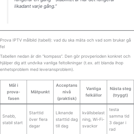
likadant varje gång.”
Prova IPTV målbild (tabell): vad du ska mäta och vad som brukar gå
fel
Tabellen nedan är din “kompass”. Den gör provperioden konkret och
hjälper dig att undvika vanliga feltolkningar (t.ex. att blanda ihop
enhetsproblem med leveransproblem).
Mål i
Acceptans
Vanliga
Nästa steg
prova-
Mätpunkt
nivå
felkällor
(tryggt)
fasen
(praktisk)
testa
Starttid
Liknande
kvällsbelast
Snabb,
samma tid
över flera
starttid dag
ning, Wi-Fi-
stabil start
3 dagar i
dagar
till dag
svackor
rad