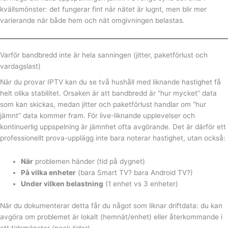
kvällsmönster: det fungerar fint när nätet är lugnt, men blir mer
varierande när både hem och nät omgivningen belastas.
Varför bandbredd inte är hela sanningen (jitter, paketförlust och
vardagslast)
När du provar IPTV kan du se två hushåll med liknande hastighet få
helt olika stabilitet. Orsaken är att bandbredd är “hur mycket” data
som kan skickas, medan jitter och paketförlust handlar om “hur
jämnt” data kommer fram. För live-liknande upplevelser och
kontinuerlig uppspelning är jämnhet ofta avgörande. Det är därför ett
professionellt prova-upplägg inte bara noterar hastighet, utan också:
När
problemen händer (tid på dygnet)
På vilka enheter
(bara Smart TV? bara Android TV?)
Under vilken belastning
(1 enhet vs 3 enheter)
När du dokumenterar detta får du något som liknar driftdata: du kan
avgöra om problemet är lokalt (hemnät/enhet) eller återkommande i
ett tidsmönster (peak-tider).