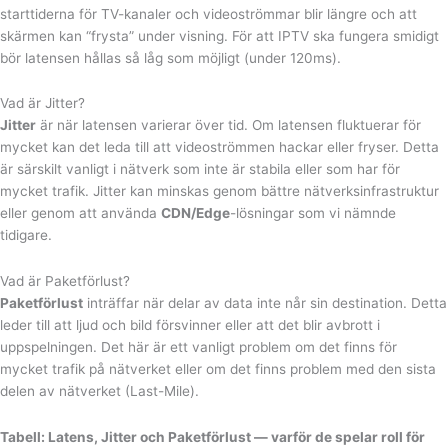
starttiderna för TV-kanaler och videoströmmar blir längre och att
skärmen kan “frysta” under visning. För att IPTV ska fungera smidigt
bör latensen hållas så låg som möjligt (under 120ms).
Vad är Jitter?
Jitter
är när latensen varierar över tid. Om latensen fluktuerar för
mycket kan det leda till att videoströmmen hackar eller fryser. Detta
är särskilt vanligt i nätverk som inte är stabila eller som har för
mycket trafik. Jitter kan minskas genom bättre nätverksinfrastruktur
eller genom att använda
CDN/Edge
-lösningar som vi nämnde
tidigare.
Vad är Paketförlust?
Paketförlust
inträffar när delar av data inte når sin destination. Detta
leder till att ljud och bild försvinner eller att det blir avbrott i
uppspelningen. Det här är ett vanligt problem om det finns för
mycket trafik på nätverket eller om det finns problem med den sista
delen av nätverket (Last-Mile).
Tabell: Latens, Jitter och Paketförlust — varför de spelar roll för