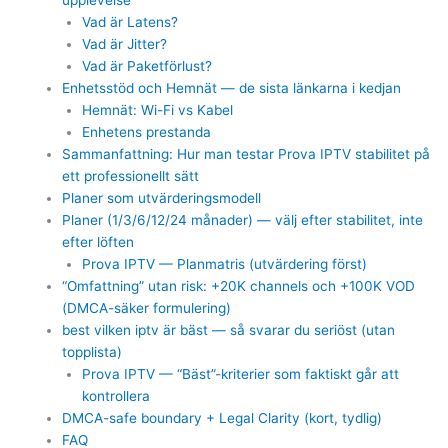
upplevelse
Vad är Latens?
Vad är Jitter?
Vad är Paketförlust?
Enhetsstöd och Hemnät — de sista länkarna i kedjan
Hemnät: Wi-Fi vs Kabel
Enhetens prestanda
Sammanfattning: Hur man testar Prova IPTV stabilitet på
ett professionellt sätt
Planer som utvärderingsmodell
Planer (1/3/6/12/24 månader) — välj efter stabilitet, inte
efter löften
Prova IPTV — Planmatris (utvärdering först)
“Omfattning” utan risk: +20K channels och +100K VOD
(DMCA-säker formulering)
best vilken iptv är bäst — så svarar du seriöst (utan
topplista)
Prova IPTV — “Bäst”-kriterier som faktiskt går att
kontrollera
DMCA-safe boundary + Legal Clarity (kort, tydlig)
FAQ