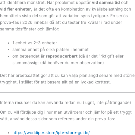
att identifiera mönstret. När problemet uppstår
vid samma tid
och
vid fler enheter
, är det ofta en kombination av kvällsbelastning och
hemnätets sista del som gör att variation syns tydligare. En seriös
prova-fas i 2026 innebär då att du testar tre kvällar i rad under
samma tidsfönster och jämför:
1 enhet vs 2–3 enheter
samma enhet på olika platser i hemmet
om beteendet är
reproducerbart
(då är det “riktigt”) eller
slumpmässigt (då behöver du mer observation)
Det här arbetssättet gör att du kan välja planlängd senare med större
trygghet, i stället för att basera allt på en lyckad korttest.
Interna resurser du kan använda redan nu (lugnt, inte påträngande)
Om du vill fördjupa dig i hur man utvärderar och jämför på ett tryggt
sätt, använd dessa sidor som referens under din prova-fas:
https://worldiptv.store/iptv-store-guide/