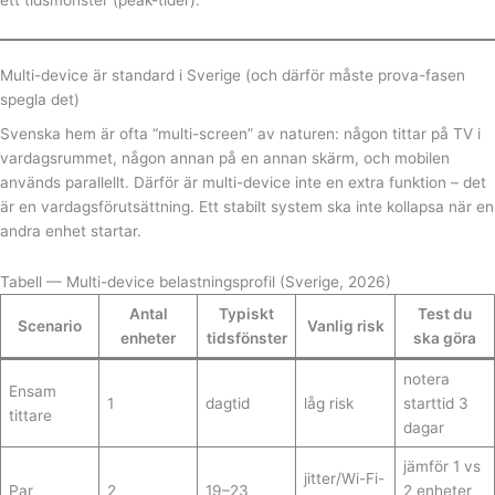
Multi-device är standard i Sverige (och därför måste prova-fasen
spegla det)
Svenska hem är ofta “multi-screen” av naturen: någon tittar på TV i
vardagsrummet, någon annan på en annan skärm, och mobilen
används parallellt. Därför är multi-device inte en extra funktion – det
är en vardagsförutsättning. Ett stabilt system ska inte kollapsa när en
andra enhet startar.
Tabell — Multi-device belastningsprofil (Sverige, 2026)
Antal
Typiskt
Test du
Scenario
Vanlig risk
enheter
tidsfönster
ska göra
notera
Ensam
1
dagtid
låg risk
starttid 3
tittare
dagar
jämför 1 vs
jitter/Wi-Fi-
Par
2
19–23
2 enheter