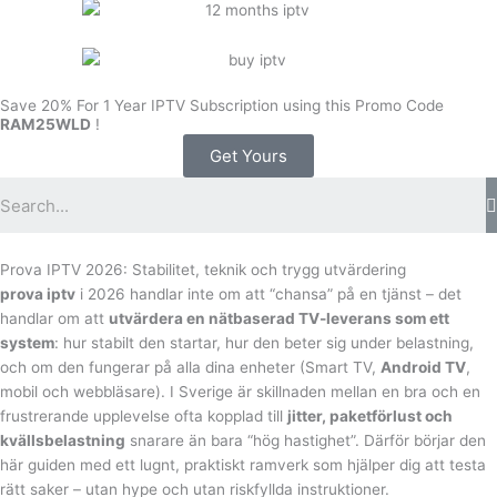
Save 20% For 1 Year IPTV Subscription using this Promo Code
RAM25WLD
!
Get Yours
Prova IPTV 2026: Stabilitet, teknik och trygg utvärdering
prova iptv
i 2026 handlar inte om att “chansa” på en tjänst – det
handlar om att
utvärdera en nätbaserad TV-leverans som ett
system
: hur stabilt den startar, hur den beter sig under belastning,
och om den fungerar på alla dina enheter (Smart TV,
Android TV
,
mobil och webbläsare). I Sverige är skillnaden mellan en bra och en
frustrerande upplevelse ofta kopplad till
jitter, paketförlust och
kvällsbelastning
snarare än bara “hög hastighet”. Därför börjar den
här guiden med ett lugnt, praktiskt ramverk som hjälper dig att testa
rätt saker – utan hype och utan riskfyllda instruktioner.