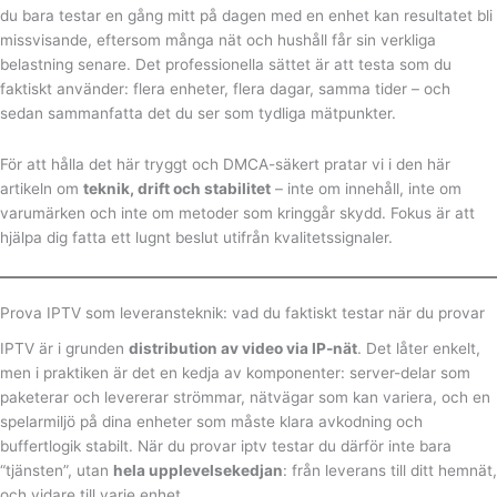
du bara testar en gång mitt på dagen med en enhet kan resultatet bli
missvisande, eftersom många nät och hushåll får sin verkliga
belastning senare. Det professionella sättet är att testa som du
faktiskt använder: flera enheter, flera dagar, samma tider – och
sedan sammanfatta det du ser som tydliga mätpunkter.
För att hålla det här tryggt och DMCA-säkert pratar vi i den här
artikeln om
teknik, drift och stabilitet
– inte om innehåll, inte om
varumärken och inte om metoder som kringgår skydd. Fokus är att
hjälpa dig fatta ett lugnt beslut utifrån kvalitetssignaler.
Prova IPTV som leveransteknik: vad du faktiskt testar när du provar
IPTV är i grunden
distribution av video via IP-nät
. Det låter enkelt,
men i praktiken är det en kedja av komponenter: server-delar som
paketerar och levererar strömmar, nätvägar som kan variera, och en
spelarmiljö på dina enheter som måste klara avkodning och
buffertlogik stabilt. När du provar iptv testar du därför inte bara
“tjänsten”, utan
hela upplevelsekedjan
: från leverans till ditt hemnät,
och vidare till varje enhet.