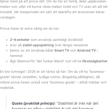
tjänar mest på att prova rätt. Om du har en familj, delar upplevelsen
mellan rum, eller vill kunna växla mellan mobil och TV utan att allt blir
instabilt, blir testperioden ett sätt att bekräfta att leveransen klarar
vardagen.
Prova-fasen är extra viktig om du har:
2–4 enheter
som används samtidigt (kvällstid)
krav på
stabil uppspelning
över längre sessioner
behov av att använda både
Smart TV
och
Android TV
i
hemmet
lågt tålamod för “det funkar ibland” och vill ha
förutsägbarhet
En bra tumregel i 2026 är att tänka så här: Om du vill ha “business-
grade” känsla (stabilitet, tydliga rutiner, långsiktig pålitlighet), då
måste prova-fasen också vara “business-grade” – alltså mätbar och
realistisk.
Quote (praktisk princip):
“Stabilitet är inte när det
fungerar en gång – stabilitet är när det fungerar