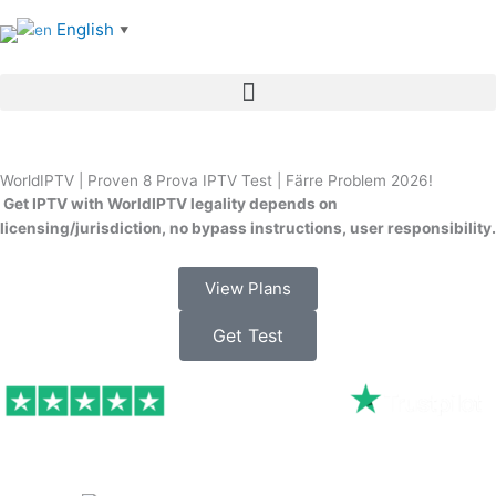
Skip
English
▼
to
content
Menu
WorldIPTV | Proven 8 Prova IPTV Test | Färre Problem 2026!
Get IPTV with WorldIPTV legality depends on
licensing/jurisdiction, no bypass instructions, user responsibility.
View Plans
Get Test