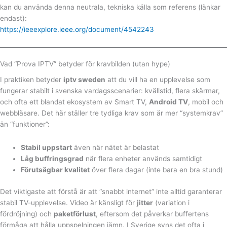
kan du använda denna neutrala, tekniska källa som referens (länkar
endast):
https://ieeexplore.ieee.org/document/4542243
Vad “Prova IPTV” betyder för kravbilden (utan hype)
I praktiken betyder
iptv sweden
att du vill ha en upplevelse som
fungerar stabilt i svenska vardagsscenarier: kvällstid, flera skärmar,
och ofta ett blandat ekosystem av Smart TV,
Android TV
, mobil och
webbläsare. Det här ställer tre tydliga krav som är mer “systemkrav”
än “funktioner”:
Stabil uppstart
även när nätet är belastat
Låg buffringsgrad
när flera enheter används samtidigt
Förutsägbar kvalitet
över flera dagar (inte bara en bra stund)
Det viktigaste att förstå är att “snabbt internet” inte alltid garanterar
stabil TV-upplevelse. Video är känsligt för
jitter
(variation i
fördröjning) och
paketförlust
, eftersom det påverkar buffertens
förmåga att hålla uppspelningen jämn. I Sverige syns det ofta i