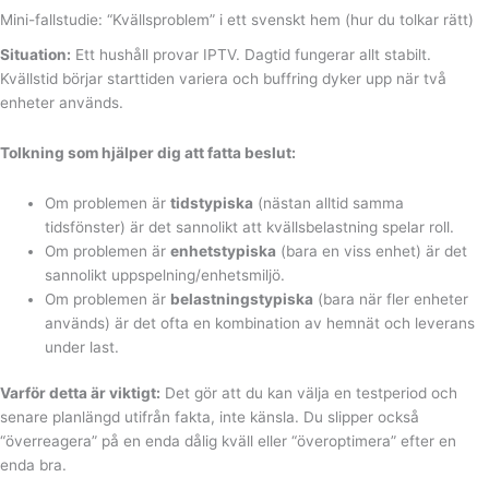
Mini-fallstudie: “Kvällsproblem” i ett svenskt hem (hur du tolkar rätt)
Situation:
Ett hushåll provar IPTV. Dagtid fungerar allt stabilt.
Kvällstid börjar starttiden variera och buffring dyker upp när två
enheter används.
Tolkning som hjälper dig att fatta beslut:
Om problemen är
tidstypiska
(nästan alltid samma
tidsfönster) är det sannolikt att kvällsbelastning spelar roll.
Om problemen är
enhetstypiska
(bara en viss enhet) är det
sannolikt uppspelning/enhetsmiljö.
Om problemen är
belastningstypiska
(bara när fler enheter
används) är det ofta en kombination av hemnät och leverans
under last.
Varför detta är viktigt:
Det gör att du kan välja en testperiod och
senare planlängd utifrån fakta, inte känsla. Du slipper också
“överreagera” på en enda dålig kväll eller “överoptimera” efter en
enda bra.