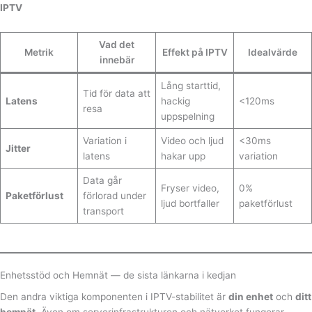
IPTV
Vad det
Metrik
Effekt på IPTV
Idealvärde
innebär
Lång starttid,
Tid för data att
Latens
hackig
<120ms
resa
uppspelning
Variation i
Video och ljud
<30ms
Jitter
latens
hakar upp
variation
Data går
Fryser video,
0%
Paketförlust
förlorad under
ljud bortfaller
paketförlust
transport
Enhetsstöd och Hemnät — de sista länkarna i kedjan
Den andra viktiga komponenten i IPTV-stabilitet är
din enhet
och
ditt