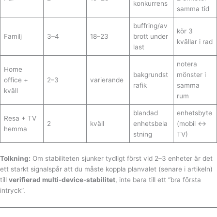
konkurrens
samma tid
buffring/av
kör 3
Familj
3–4
18–23
brott under
kvällar i rad
last
notera
Home
bakgrundst
mönster i
office +
2–3
varierande
rafik
samma
kväll
rum
blandad
enhetsbyte
Resa + TV
2
kväll
enhetsbela
(mobil ↔
hemma
stning
TV)
Tolkning:
Om stabiliteten sjunker tydligt först vid 2–3 enheter är det
ett starkt signalspår att du måste koppla planvalet (senare i artikeln)
till
verifierad multi-device-stabilitet
, inte bara till ett “bra första
intryck”.