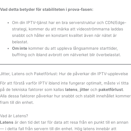
Vad detta betyder för stabiliteten i prova-fasen:
Om din IPTV-tjänst har en bra serverstruktur och CDN/Edge-
strategi, kommer du att märka att videoströmmarna laddas
snabbt och håller en konstant kvalitet även när nätet är
belastat.
Om inte
kommer du att uppleva långsammare starttider,
buffring och ibland avbrott om nätverket blir överbelastat.
Jitter, Latens och Paketförlust: Hur de påverkar din IPTV-upplevelse
För att förstå varför IPTV ibland inte fungerar optimalt, måste vi titta
på de tekniska faktorer som kallas
latens
,
jitter
och
paketförlust
.
Alla dessa faktorer påverkar hur snabbt och stabilt innehållet kommer
fram till din enhet.
Vad är Latens?
Latens
är den tid det tar för data att resa från en punkt till en annan
— i detta fall från servern till din enhet. Hög latens innebär att