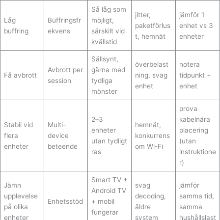
Så låg som
jitter,
jämför 1
Låg
Buffringsfr
möjligt,
paketförlus
enhet vs 3
buffring
ekvens
särskilt vid
t, hemnät
enheter
kvällstid
Sällsynt,
överbelast
notera
Avbrott per
gärna med
Få avbrott
ning, svag
tidpunkt +
session
tydliga
enhet
enhet
mönster
prova
2–3
kabelnära
Stabil vid
Multi-
hemnät,
enheter
placering
flera
device
konkurrens
utan tydligt
(utan
enheter
beteende
om Wi-Fi
ras
instruktione
r)
Smart TV +
Jämn
svag
jämför
Android TV
upplevelse
decoding,
samma tid,
Enhetsstöd
+ mobil
på olika
äldre
samma
fungerar
enheter
system
hushållslast