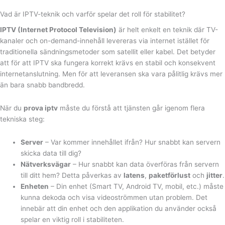
Vad är IPTV-teknik och varför spelar det roll för stabilitet?
IPTV (Internet Protocol Television)
är helt enkelt en teknik där TV-
kanaler och on-demand-innehåll levereras via internet istället för
traditionella sändningsmetoder som satellit eller kabel. Det betyder
att för att IPTV ska fungera korrekt krävs en stabil och konsekvent
internetanslutning. Men för att leveransen ska vara pålitlig krävs mer
än bara snabb bandbredd.
När du
prova iptv
måste du förstå att tjänsten går igenom flera
tekniska steg:
Server
– Var kommer innehållet ifrån? Hur snabbt kan servern
skicka data till dig?
Nätverksvägar
– Hur snabbt kan data överföras från servern
till ditt hem? Detta påverkas av
latens
,
paketförlust
och
jitter
.
Enheten
– Din enhet (Smart TV, Android TV, mobil, etc.) måste
kunna dekoda och visa videoströmmen utan problem. Det
innebär att din enhet och den applikation du använder också
spelar en viktig roll i stabiliteten.