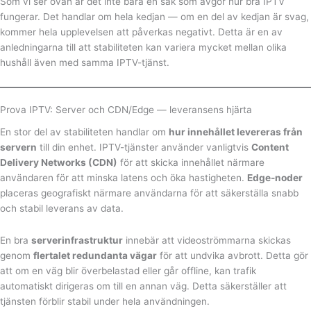
Som vi ser ovan är det inte bara en sak som avgör hur bra IPTV
fungerar. Det handlar om hela kedjan — om en del av kedjan är svag,
kommer hela upplevelsen att påverkas negativt. Detta är en av
anledningarna till att stabiliteten kan variera mycket mellan olika
hushåll även med samma IPTV-tjänst.
Prova IPTV: Server och CDN/Edge — leveransens hjärta
En stor del av stabiliteten handlar om
hur innehållet levereras från
servern
till din enhet. IPTV-tjänster använder vanligtvis
Content
Delivery Networks (CDN)
för att skicka innehållet närmare
användaren för att minska latens och öka hastigheten.
Edge-noder
placeras geografiskt närmare användarna för att säkerställa snabb
och stabil leverans av data.
En bra
serverinfrastruktur
innebär att videoströmmarna skickas
genom
flertalet redundanta vägar
för att undvika avbrott. Detta gör
att om en väg blir överbelastad eller går offline, kan trafik
automatiskt dirigeras om till en annan väg. Detta säkerställer att
tjänsten förblir stabil under hela användningen.