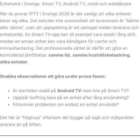
Enhetsmix i Sverige: Smart TV, Android TV, mobil och webbläsare
När du provar IPTV i Sverige 2026 är det vanligt att olika enheter
beter sig olika. Det betyder inte automatiskt att leveransen är “bättre
eller sämre”, utan att uppspelning är ett samspel mellan leverans och
enhetsmiljö. En Smart TV-app kan till exempel vara stabil i lång drift,
medan en annan enhet kan vara känsligare för cache och
minneshantering. Det professionella sättet är därför att göra en
kontrollerad jämförelse:
samma tid
,
samma hushållsbelastning
,
olika enheter
.
Snabba observationer att göra under prova-fasen:
Är starttiden stabil på
Android TV
men inte på Smart TV?
Uppstår buffring bara på en enhet efter lång användning?
Försvinner problemen om endast en enhet används?
Det här är “högtrust” eftersom det bygger på logik och mätpunkter
snarare än på löften.