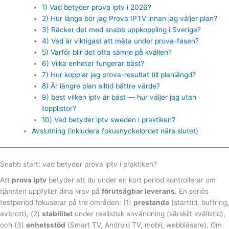
1) Vad betyder prova iptv i 2026?
2) Hur länge bör jag Prova IPTV innan jag väljer plan?
3) Räcker det med snabb uppkoppling i Sverige?
4) Vad är viktigast att mäta under prova-fasen?
5) Varför blir det ofta sämre på kvällen?
6) Vilka enheter fungerar bäst?
7) Hur kopplar jag prova-resultat till planlängd?
8) Är längre plan alltid bättre värde?
9) best vilken iptv är bäst — hur väljer jag utan
topplistor?
10) Vad betyder iptv sweden i praktiken?
Avslutning (inkludera fokusnyckelordet nära slutet)
Snabb start: vad betyder prova iptv i praktiken?
Att
prova iptv
betyder att du under en kort period kontrollerar om
tjänsten uppfyller dina krav på
förutsägbar leverans
. En seriös
testperiod fokuserar på tre områden: (1)
prestanda
(starttid, buffring,
avbrott), (2)
stabilitet
under realistisk användning (särskilt kvällstid),
och (3)
enhetsstöd
(Smart TV, Android TV, mobil, webbläsare). Om