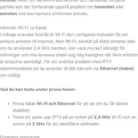
hemnät
. Även om serverinfrastrukturen och nätverket fungerar
perfekt kan det fortfarande uppstå problem om
hemnätet
eller
enheten
inte kan hantera strömmen korrekt.
Hemnät: Wi-Fi vs Kabel
I många svenska hushåll är Wi-Fi den vanligaste metoden för att
ansluta enheter till internet. Men Wi-Fi, särskilt på äldre enheter eller
om du använder 2,4 GHz-banden, kan vara mycket känsligt för
störningar och inte leverera stabil nog hög hastighet när flera enheter
är anslutna samtidigt. För att undvika problem med IPTV
rekommenderas att du ansluter till ditt nätverk via
Ethernet (kabel)
om möjligt.
Vad du kan testa under prova-fasen:
Prova både
Wi-Fi och Ethernet
för att se om du får bättre
stabilitet.
Testa att spela upp IPTV på en enhet på
2,4 GHz
Wi-Fi och en
annan på
5 GHz
för att identifiera skillnader.
Enhetens prestanda