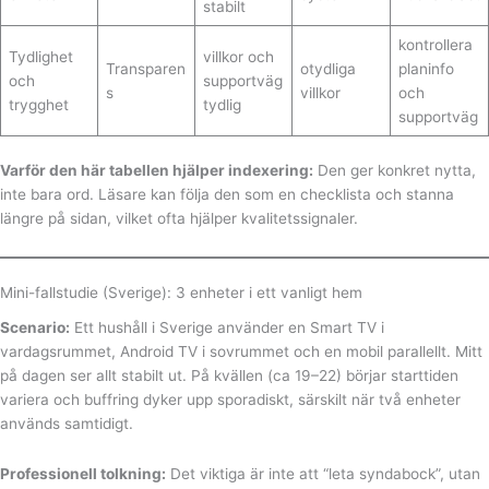
stabilt
kontrollera
Tydlighet
villkor och
Transparen
otydliga
planinfo
och
supportväg
s
villkor
och
trygghet
tydlig
supportväg
Varför den här tabellen hjälper indexering:
Den ger konkret nytta,
inte bara ord. Läsare kan följa den som en checklista och stanna
längre på sidan, vilket ofta hjälper kvalitetssignaler.
Mini-fallstudie (Sverige): 3 enheter i ett vanligt hem
Scenario:
Ett hushåll i Sverige använder en Smart TV i
vardagsrummet, Android TV i sovrummet och en mobil parallellt. Mitt
på dagen ser allt stabilt ut. På kvällen (ca 19–22) börjar starttiden
variera och buffring dyker upp sporadiskt, särskilt när två enheter
används samtidigt.
Professionell tolkning:
Det viktiga är inte att “leta syndabock”, utan