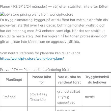
Planer (1/3/6/12/24 månader) — välj efter stabilitet, inte efter löften
En trygg planstrategi bygger på att du först har mätpunkter från din
prova-fas: starttid över flera dagar, buffringsmönster kvällstid och
hur det beter sig med 2–3 enheter samtidigt. När det ser stabilt ut
kan du ta nästa steg. Den här logiken håller tonen professionell och
gör att sidan inte känns som en aggressiv säljsida.
Som neutral referens för planerna kan du använda:
https://worldiptv.store/world-iptv-plans/
Prova IPTV — Planmatris (utvärdering först)
Passar bäst
Vad du ska ha
Trygghetsnivå
Planlängd
för
validerat först
du behöver
grundstabilitet
prova-fas /
1 månad
+ tydlig
medel
första köp
supportväg