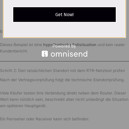
ob zwei Geräte gleichzeitig aktiv sein können,
ob ein Gerätewechsel erlaubt ist,
ob Zusatzkosten entstehen,
Get Now!
wann die Vertragslaufzeit beginnt.
Erst danach ist ein realistischer Planvergleich möglich.
Dieses Beispiel ist eine
hypothetische Fallsituation
und kein realer
Kundenbericht.
Schritt 2: Den tatsächlichen Standort mit dem RTR-Netztest prüfen
Nach der Vertragsvorprüfung folgt die technische Standortprüfung.
Viele Käufer testen ihre Verbindung direkt neben dem Router. Dieser
Wert kann nützlich sein, beschreibt aber nicht unbedingt die Situation
am späteren Hauptgerät.
Ein Fernseher oder Receiver kann sich befinden: