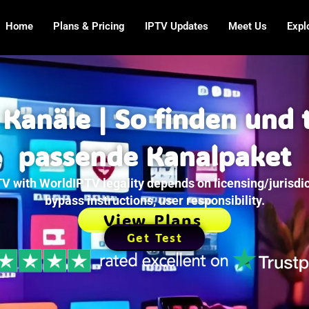
Home
Plans & Pricing
IPTV Updates
Meet Us
Expl
Kanäle | So finden und 
passende Kanalpaket
V with WorldIPTV legality depends on licensing/jurisdic
bypass instructions, user responsibility.
View Plans
Get Test