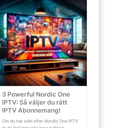
3 Powerful Nordic One
IPTV: Så väljer du rätt
IPTV Abonnemang!
Om du har sökt efter Nordic One IPTV
är du troligen inte bara nyfiken...