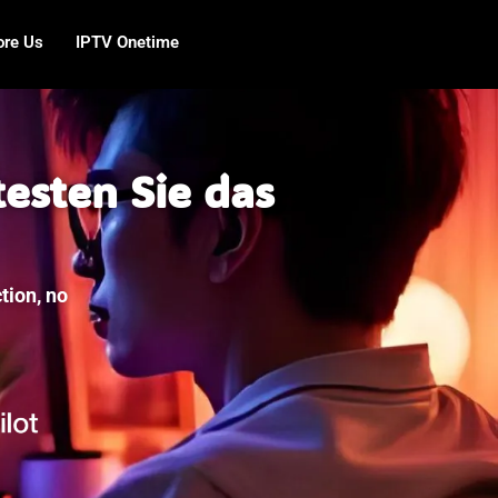
ore Us
IPTV Onetime
testen Sie das
tion, no