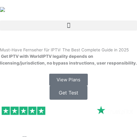
Skip
to
content
Menu
Must-Have Fernseher für IPTV: The Best Complete Guide in 2025
Get IPTV with WorldIPTV legality depends on
licensing/jurisdiction, no bypass instructions, user responsibility.
View Plans
Get Test