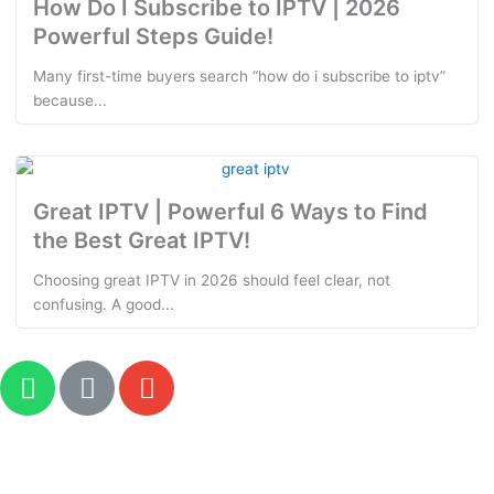
How Do I Subscribe to IPTV | 2026
Powerful Steps Guide!
Many first-time buyers search “how do i subscribe to iptv”
because...
Great IPTV | Powerful 6 Ways to Find
the Best Great IPTV!
Choosing great IPTV in 2026 should feel clear, not
confusing. A good...
W
L
E
h
i
n
a
n
v
t
k
e
s
l