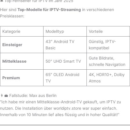
🛎️ Top Fernseher für IPTV im Jahr 2025
Hier sind
Top-Modelle für IPTV-Streaming
in verschiedenen
Preisklassen:
Kategorie
Modelltyp
Vorteile
43″ Android TV
Günstig, IPTV-
Einsteiger
Basic
kompatibel
Gute Bildrate,
Mittelklasse
50″ UHD Smart TV
schnelle Navigation
65″ OLED Android
4K, HDR10+, Dolby
Premium
TV
Atmos
👨‍💼 Fallstudie: Max aus Berlin
“Ich habe mir einen Mittelklasse-Android-TV gekauft, um IPTV zu
nutzen. Die Installation über worldiptv.store war super einfach.
Innerhalb von 10 Minuten lief alles flüssig und in hoher Qualität!”