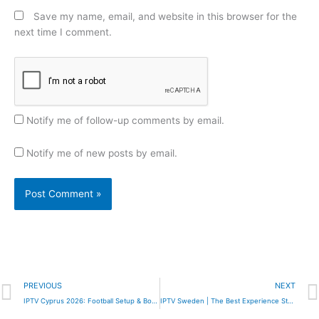
Save my name, email, and website in this browser for the
next time I comment.
Notify me of follow-up comments by email.
Notify me of new posts by email.
Prev
PREVIOUS
NEXT
IPTV Cyprus 2026: Football Setup & Box Buying Guide
IPTV Sweden | The Best Experience Streaming – Bästa IPTV 2025