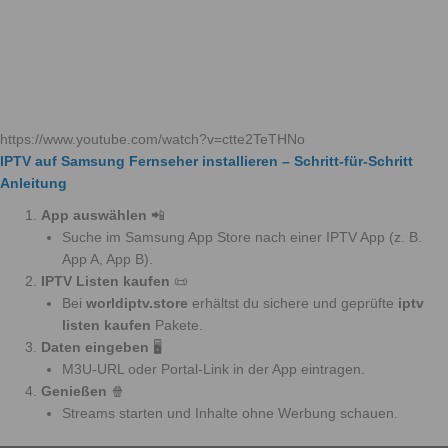
https://www.youtube.com/watch?v=ctte2TeTHNo
IPTV auf Samsung Fernseher installieren – Schritt-für-Schritt
Anleitung
App auswählen
📲
Suche im Samsung App Store nach einer IPTV App (z. B.
App A, App B).
IPTV Listen kaufen
📜
Bei
worldiptv.store
erhältst du sichere und geprüfte
iptv
listen kaufen
Pakete.
Daten eingeben
🖥️
M3U-URL oder Portal-Link in der App eintragen.
Genießen
🍿
Streams starten und Inhalte ohne Werbung schauen.