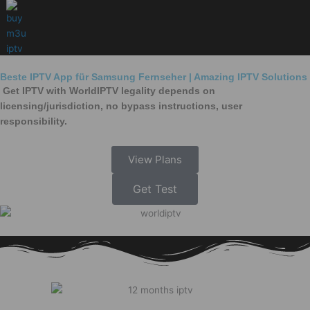
Skip
to
content
Beste IPTV App für Samsung Fernseher | Amazing IPTV Solutions
Get IPTV with WorldIPTV legality depends on
licensing/jurisdiction, no bypass instructions, user
responsibility.
View Plans
Get Test