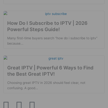
How Do I Subscribe to IPTV | 2026
Powerful Steps Guide!
Many first-time buyers search “how do i subscribe to iptv”
because...
Great IPTV | Powerful 6 Ways to Find
the Best Great IPTV!
Choosing great IPTV in 2026 should feel clear, not
confusing. A good...
W
L
E