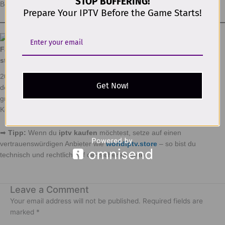
STOP BUFFERING!
Bei geprüften Anbietern wie
worldiptv.store
.
Prepare Your IPTV Before the Game Starts!
Fazit – Beste IPTV App für Samsung Fernseher wählen und
starten
2025 ist
IPTV
die clevere Alternative zum klassischen Fernsehen. Mit
Get Now!
der
besten IPTV App für Samsung Fernseher
bekommst du
grenzenlose Unterhaltung, Top-Bildqualität und oft deutlich geringere
Kosten.
➡
Tipp:
Wenn du
iptv kaufen
möchtest, setze auf einen
vertrauenswürdigen Anbieter wie
worldiptv.store
– so bist du
technisch und rechtlich auf der sicheren Seite.
Leave a Comment
Your email address will not be published.
Required fields are
marked
*