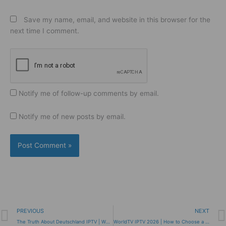
Save my name, email, and website in this browser for the
next time I comment.
Notify me of follow-up comments by email.
Notify me of new posts by email.
Prev
PREVIOUS
NEXT
The Truth About Deutschland IPTV | What Works in 2025
WorldTV IPTV 2026 | How to Choose a Best IPTV Plan!