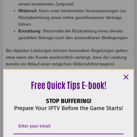
einem bestimmten Zeitpunkt.
Widerruf:
Kann unter bestimmten Voraussetzungen zur
Rückabwicklung eines online geschlossenen Vertrags
führen.
Erstattung:
Beschreibt die Rückzahlung eines bereits
gezahlten Betrags nach den anwendbaren Bedingungen.
Bei digitalen Leistungen können besondere Regelungen gelten,
etwa wenn der Kunde ausdrücklich verlangt, dass die Leistung
bereits vor Ablauf einer möglichen Widerrufsfrist beginnt.
Deshalb sollte ein Artikel keine pauschale Aussage wie „Jede
Bestellung kann innerhalb von 14 Tagen vollständig erstattet
Free Quick Tips E-book!
werden“ machen.
Stattdessen müssen die konkreten Bedingungen geprüft
STOP BUFFERING!
werden:
Prepare Your IPTV Before the Game Starts!
Wie wird eine Kündigung eingereicht?
Welche Vertrags- oder Bestelldaten werden benötigt?
Zu welchem Zeitpunkt endet die Nutzung?