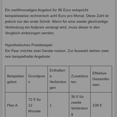
Ein zwölfmonatiges Angebot für 96 Euro entspricht
beispielsweise rechnerisch acht Euro pro Monat. Diese Zahl ist
jedoch nur der erste Schritt. Wenn für eine zweite gleichzeitige
Verbindung ein Aufpreis verlangt wird, muss dieser in den
Vergleich einbezogen werden.
Hypothetisches Preisbeispiel
Ein Paar möchte zwei Geräte nutzen. Zur Auswahl stehen zwei
rein beispielhafte Angebote:
Enthalten
Effektive
Beispielan
Grundprei
e
Zusatzkos
Gesamtko
gebot
s
Verbindun
ten
sten
gen
36 € für
72 € für
zweite
Plan A
12
1
108 €
Verbindun
Monate
g