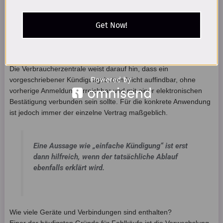
Wird der Eingang der Kündigung bestätigt?
Welche Fälle sind von einer Erstattung ausgeschlossen?
Get Now!
Wird eine bereits genutzte Laufzeit anteilig berücksichtigt?
Welche Frist gilt für eine Rückzahlung?
Über welche Zahlungsart erfolgt die Erstattung?
Die Verbraucherzentrale weist darauf hin, dass ein
vorgeschriebener Kündigungsbutton leicht auffindbar, ohne
vorherige Anmeldung erreichbar und mit einer elektronischen
Bestätigung verbunden sein sollte. Für die konkrete Anwendung
ist jedoch immer der einzelne Vertrag maßgeblich.
Eine Aussage wie „einfache Kündigung“ ist erst
dann hilfreich, wenn der tatsächliche Ablauf
ebenfalls erklärt wird.
Wie viele Geräte und Verbindungen sind enthalten?