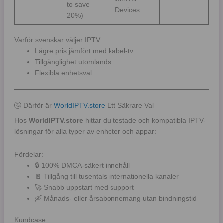
to save
Devices
20%)
Varför svenskar väljer IPTV:
Lägre pris jämfört med kabel-tv
Tillgänglighet utomlands
Flexibla enhetsval
🚰 Därför är
WorldIPTV.store
Ett Säkrare Val
Hos
WorldIPTV.store
hittar du testade och kompatibla IPTV-
lösningar för alla typer av enheter och appar:
Fördelar:
🔒 100% DMCA-säkert innehåll
🚪 Tillgång till tusentals internationella kanaler
🚀 Snabb uppstart med support
🛶 Månads- eller årsabonnemang utan bindningstid
Kundcase: