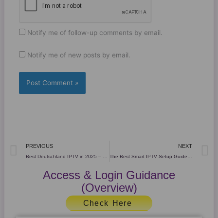
Notify me of follow-up comments by email.
Notify me of new posts by email.
Prev
N
PREVIOUS
NEXT
Best Deutschland IPTV in 2025 – Get Powerful IPTV Today!
The Best Smart IPTV Setup Guide 2025 – Proven & Easy!
Access & Login Guidance
(Overview)
Check Here