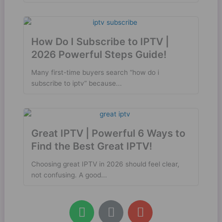
How Do I Subscribe to IPTV |
2026 Powerful Steps Guide!
Many first-time buyers search “how do i
subscribe to iptv” because...
Great IPTV | Powerful 6 Ways to
Find the Best Great IPTV!
Choosing great IPTV in 2026 should feel clear,
not confusing. A good...
W
L
E
h
i
n