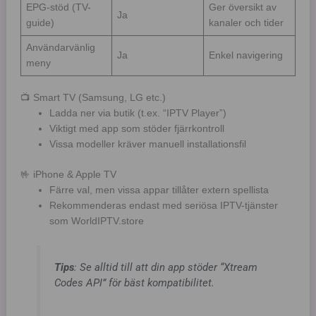
EPG-stöd (TV-
Ger översikt av
Ja
guide)
kanaler och tider
Användarvänlig
Ja
Enkel navigering
meny
📺 Smart TV (Samsung, LG etc.)
Ladda ner via butik (t.ex. “IPTV Player”)
Viktigt med app som stöder fjärrkontroll
Vissa modeller kräver manuell installationsfil
🤟 iPhone & Apple TV
Färre val, men vissa appar tillåter extern spellista
Rekommenderas endast med seriösa IPTV-tjänster
som WorldIPTV.store
Tips
: Se alltid till att din app stöder “Xtream
Codes API” för bäst kompatibilitet.