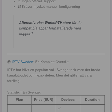
⚠️ Ingen officiell support
🔐 Kräver mycket manuell konfigurering
Alternativ
: Hos
WorldIPTV.store
får du
kompatibla appar förinstallerade med
support!
🌍
IPTV Sweden
: En Komplett Översikt
IPTV har blivit ett populärt val i Sverige tack vare det breda
kanalutbudet och flexibiliteten. Men det gäller att vara
försiktig:
Statistik från Sverige:
Plan
Price (EUR)
Devices
Duration
✅