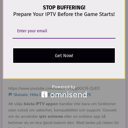
❓ Hur undviker jag problem med tillslag?
STOP BUFFERING!
Välj pålitliga källor som
WorldIPTV.store
och undvik
"gratislistor".
Prepare Your IPTV Before the Game Starts!
Get Now!
https://www.youtube.com/watch?v=Qg0GCR-QzE0
🏁 Slutsats: Hitta Den Bästa IPTV Appen 2025
Att välja
bästa IPTV appen
handlar inte bara om funktioner
utan också om säkerhet, kompatibilitet och support. Oavsett
om du använder
iptv extreme
eller en enklare app så
behöver du en bra tjänst bakom den. Med tanke på risken för