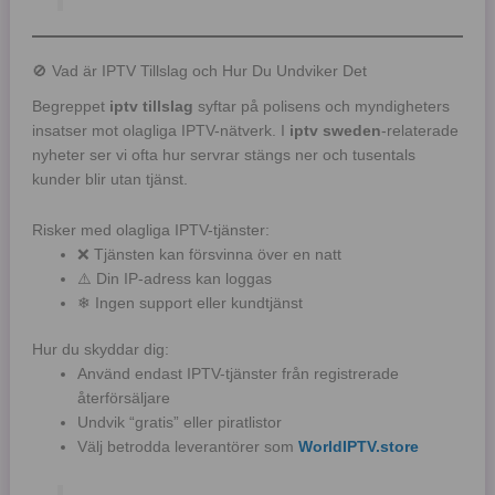
🚫 Vad är IPTV Tillslag och Hur Du Undviker Det
Begreppet
iptv tillslag
syftar på polisens och myndigheters
insatser mot olagliga IPTV-nätverk. I
iptv sweden
-relaterade
nyheter ser vi ofta hur servrar stängs ner och tusentals
kunder blir utan tjänst.
Risker med olagliga IPTV-tjänster:
❌ Tjänsten kan försvinna över en natt
⚠️ Din IP-adress kan loggas
❄ Ingen support eller kundtjänst
Hur du skyddar dig:
Använd endast IPTV-tjänster från registrerade
återförsäljare
Undvik “gratis” eller piratlistor
Välj betrodda leverantörer som
WorldIPTV.store