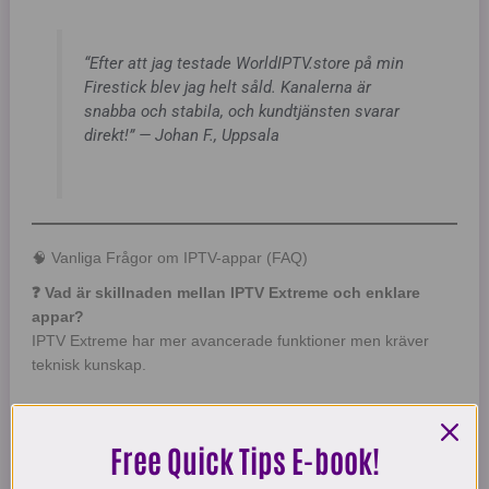
“Efter att jag testade WorldIPTV.store på min
Firestick blev jag helt såld. Kanalerna är
snabba och stabila, och kundtjänsten svarar
direkt!” — Johan F., Uppsala
🧠 Vanliga Frågor om IPTV-appar (FAQ)
❓ Vad är skillnaden mellan IPTV Extreme och enklare
appar?
IPTV Extreme har mer avancerade funktioner men kräver
teknisk kunskap.
❓ Kan jag använda samma app på flera enheter?
Ja, många appar stöder flera inloggningar eller multi-login.
Free Quick Tips E-book!