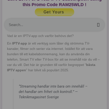
this Promo Code
RAM25WLD
!
Get Yours
Sea
Vad är en IPTV-app och varför behövs det?
En
IPTV-app
är ett verktyg som låter dig strömma TV-
kanaler, filmer och serier via internet. Istället för att vara
bunden till ett kabelabonnemang, kan du använda din
telefon, Smart TV eller TV-box för att se innehåll när du vill –
var du vill. Det här är grunden till varför begreppet “
bästa
IPTV appen
” har blivit så populärt 2025.
“Streaming handlar inte bara om innehåll –
det handlar om frihet och kontroll.” —
Teknikmagasinet Sverige